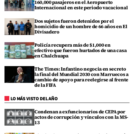
160,000 pasajeros en el Aeropuerto
Internacional en este periodo vacacional
Dos sujetos fueron detenidos por el
homicidio de un hombre de 66 años en El
Divisadero
Policía recupera más de $1,000 en
efectivo que fueron hurtados de una casa
en Chalchuapa
The Times: Infantino negocia en secreto
la final del Mundial 2030 con Marruecos a
cambio de apoyo para reelegirse al frente
de la FIFA
LO MÁS VISTO DEL AÑO
Condenan a exfuncionarios de CEPA por
actos de corrupción y vínculos con la MS-
13