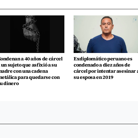
ondenan a 40 años de cárcel
Exdiplomático peruano es
 un sujeto que asfixió a su
condenado a diez años de
adre con una cadena
cárcel por intentar asesinar 
etálica para quedarse con
su esposa en 2019
u dinero