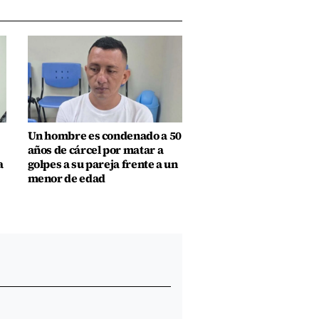
Un hombre es condenado a 50
años de cárcel por matar a
a
golpes a su pareja frente a un
menor de edad