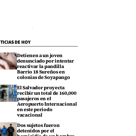
TICIAS DE HOY
Detienen a un joven
denunciado por intentar
reactivar la pandilla
Barrio 18 Sureños en
colonias de Soyapango
El Salvador proyecta
recibir un total de 160,000
pasajeros en el
Aeropuerto Internacional
en este periodo
vacacional
Dos sujetos fueron
detenidos por el