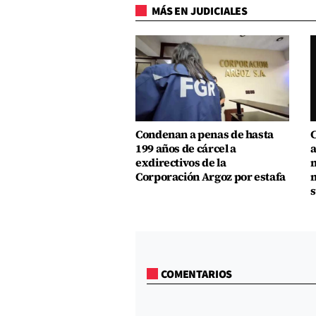
MÁS EN JUDICIALES
Condenan a penas de hasta
C
199 años de cárcel a
a
exdirectivos de la
m
Corporación Argoz por estafa
m
s
COMENTARIOS