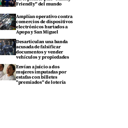
Friendly" del mundo
Amplían operativo contra
comercios de dispositivos
electrónicos hurtados a
Apopa y San Miguel
Desarticulan una banda
acusada de falsificar
documentos y vender
vehículos y propiedades
Envían a juicio a dos
mujeres imputadas por
estafas con billetes
"premiados" de lotería