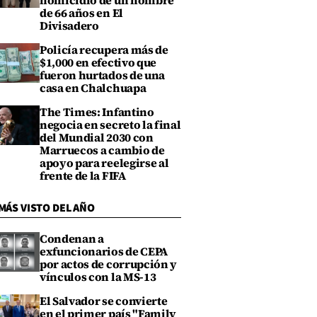
homicidio de un hombre
de 66 años en El
Divisadero
Policía recupera más de
$1,000 en efectivo que
fueron hurtados de una
casa en Chalchuapa
The Times: Infantino
negocia en secreto la final
del Mundial 2030 con
Marruecos a cambio de
apoyo para reelegirse al
frente de la FIFA
MÁS VISTO DEL AÑO
Condenan a
exfuncionarios de CEPA
por actos de corrupción y
vínculos con la MS-13
El Salvador se convierte
en el primer país "Family