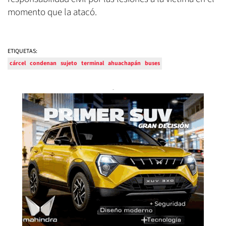
momento que la atacó.
ETIQUETAS:
cárcel
condenan
sujeto
terminal
ahuachapán
buses