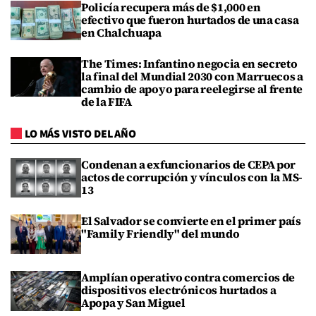
Policía recupera más de $1,000 en
efectivo que fueron hurtados de una casa
en Chalchuapa
The Times: Infantino negocia en secreto
la final del Mundial 2030 con Marruecos a
cambio de apoyo para reelegirse al frente
de la FIFA
LO MÁS VISTO DEL AÑO
Condenan a exfuncionarios de CEPA por
actos de corrupción y vínculos con la MS-
13
El Salvador se convierte en el primer país
"Family Friendly" del mundo
Amplían operativo contra comercios de
dispositivos electrónicos hurtados a
Apopa y San Miguel