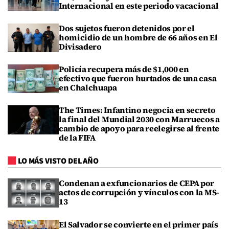
Internacional en este periodo vacacional
Dos sujetos fueron detenidos por el
homicidio de un hombre de 66 años en El
Divisadero
Policía recupera más de $1,000 en
efectivo que fueron hurtados de una casa
en Chalchuapa
The Times: Infantino negocia en secreto
la final del Mundial 2030 con Marruecos a
cambio de apoyo para reelegirse al frente
de la FIFA
LO MÁS VISTO DEL AÑO
Condenan a exfuncionarios de CEPA por
actos de corrupción y vínculos con la MS-
13
El Salvador se convierte en el primer país