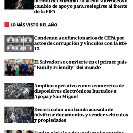
la final del Mundial 2030 con Marruecos a
cambio de apoyo para reelegirse al frente
de la FIFA
LO MÁS VISTO DEL AÑO
Condenan a exfuncionarios de CEPA por
actos de corrupción y vínculos con la MS-
13
El Salvador se convierte en el primer país
"Family Friendly" del mundo
Amplían operativo contra comercios de
dispositivos electrónicos hurtados a
Apopa y San Miguel
Desarticulan una banda acusada de
falsificar documentos y vender vehículos
y propiedades