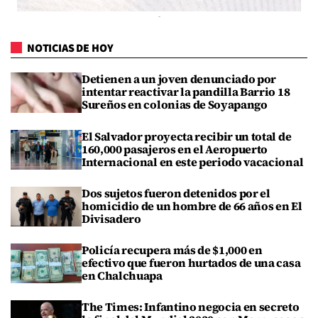
NOTICIAS DE HOY
Detienen a un joven denunciado por
intentar reactivar la pandilla Barrio 18
Sureños en colonias de Soyapango
El Salvador proyecta recibir un total de
160,000 pasajeros en el Aeropuerto
Internacional en este periodo vacacional
Dos sujetos fueron detenidos por el
homicidio de un hombre de 66 años en El
Divisadero
Policía recupera más de $1,000 en
efectivo que fueron hurtados de una casa
en Chalchuapa
The Times: Infantino negocia en secreto