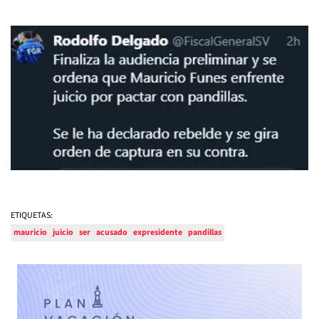
ETIQUETAS:
mauricio
juicio
ser
acusado
expresidente
pandillas