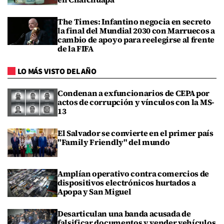
The Times: Infantino negocia en secreto
la final del Mundial 2030 con Marruecos a
cambio de apoyo para reelegirse al frente
de la FIFA
LO MÁS VISTO DEL AÑO
Condenan a exfuncionarios de CEPA por
actos de corrupción y vínculos con la MS-
13
El Salvador se convierte en el primer país
"Family Friendly" del mundo
Amplían operativo contra comercios de
dispositivos electrónicos hurtados a
Apopa y San Miguel
Desarticulan una banda acusada de
falsificar documentos y vender vehículos