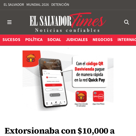
EL SALVADOR
MUNDIAL 2026
DETENCIÓN
SUCESOS
POLÍTICA
SOCIAL
JUDICIALES
NEGOCIOS
INTERNA
Extorsionaba con $10,000 a