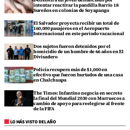
intentar reactivar la pandilla Barrio 18
Sureños en colonias de Soyapango
El Salvador proyecta recibir un total de
160,000 pasajeros en el Aeropuerto
Internacional en este periodo vacacional
Dos sujetos fueron detenidos por el
homicidio de un hombre de 66 años en El
Divisadero
Policía recupera más de $1,000 en
efectivo que fueron hurtados de una casa
en Chalchuapa
The Times: Infantino negocia en secreto
la final del Mundial 2030 con Marruecos a
cambio de apoyo para reelegirse al frente
de la FIFA
LO MÁS VISTO DEL AÑO