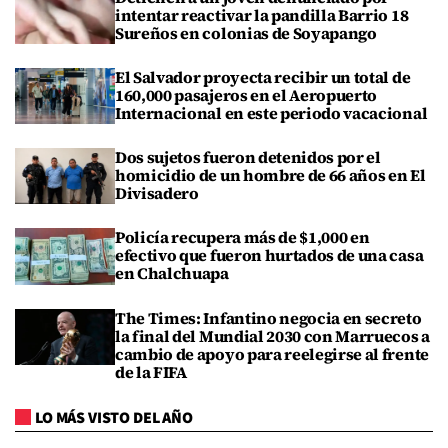
intentar reactivar la pandilla Barrio 18
Sureños en colonias de Soyapango
El Salvador proyecta recibir un total de
160,000 pasajeros en el Aeropuerto
Internacional en este periodo vacacional
Dos sujetos fueron detenidos por el
homicidio de un hombre de 66 años en El
Divisadero
Policía recupera más de $1,000 en
efectivo que fueron hurtados de una casa
en Chalchuapa
The Times: Infantino negocia en secreto
la final del Mundial 2030 con Marruecos a
cambio de apoyo para reelegirse al frente
de la FIFA
LO MÁS VISTO DEL AÑO