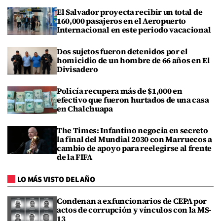
El Salvador proyecta recibir un total de
160,000 pasajeros en el Aeropuerto
Internacional en este periodo vacacional
Dos sujetos fueron detenidos por el
homicidio de un hombre de 66 años en El
Divisadero
Policía recupera más de $1,000 en
efectivo que fueron hurtados de una casa
en Chalchuapa
The Times: Infantino negocia en secreto
la final del Mundial 2030 con Marruecos a
cambio de apoyo para reelegirse al frente
de la FIFA
LO MÁS VISTO DEL AÑO
Condenan a exfuncionarios de CEPA por
actos de corrupción y vínculos con la MS-
13