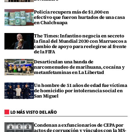
Policía recupera más de $1,000 en
efectivo que fueron hurtados de una casa
en Chalchuapa
The Times: Infantino negocia en secreto
la final del Mundial 2030 con Marruecos a
cambio de apoyo para reelegirse al frente
de la FIFA
Desarticulan una banda de
narcomenudeo de marihuana, cocaína y
metanfetaminas en La Libertad
Un hombre de 51 años de edad fue víctima
de homicidio por intolerancia social en
San Miguel
LO MÁS VISTO DEL AÑO
Condenan a exfuncionarios de CEPA por
actos de corrupción y vínculos con la MS-