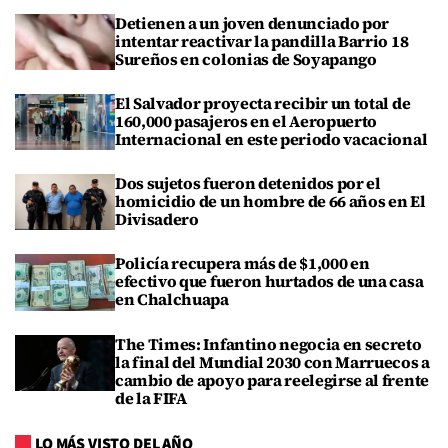
Detienen a un joven denunciado por
intentar reactivar la pandilla Barrio 18
Sureños en colonias de Soyapango
El Salvador proyecta recibir un total de
160,000 pasajeros en el Aeropuerto
Internacional en este periodo vacacional
Dos sujetos fueron detenidos por el
homicidio de un hombre de 66 años en El
Divisadero
Policía recupera más de $1,000 en
efectivo que fueron hurtados de una casa
en Chalchuapa
The Times: Infantino negocia en secreto
la final del Mundial 2030 con Marruecos a
cambio de apoyo para reelegirse al frente
de la FIFA
LO MÁS VISTO DEL AÑO