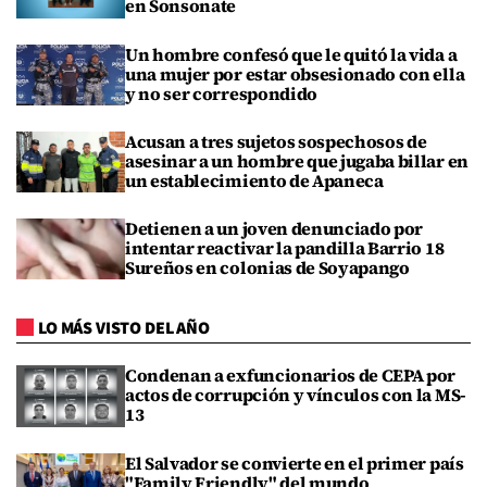
en Sonsonate
Un hombre confesó que le quitó la vida a
una mujer por estar obsesionado con ella
y no ser correspondido
Acusan a tres sujetos sospechosos de
asesinar a un hombre que jugaba billar en
un establecimiento de Apaneca
Detienen a un joven denunciado por
intentar reactivar la pandilla Barrio 18
Sureños en colonias de Soyapango
LO MÁS VISTO DEL AÑO
Condenan a exfuncionarios de CEPA por
actos de corrupción y vínculos con la MS-
13
El Salvador se convierte en el primer país
"Family Friendly" del mundo