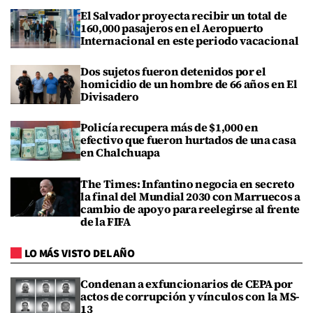
El Salvador proyecta recibir un total de
160,000 pasajeros en el Aeropuerto
Internacional en este periodo vacacional
Dos sujetos fueron detenidos por el
homicidio de un hombre de 66 años en El
Divisadero
Policía recupera más de $1,000 en
efectivo que fueron hurtados de una casa
en Chalchuapa
The Times: Infantino negocia en secreto
la final del Mundial 2030 con Marruecos a
cambio de apoyo para reelegirse al frente
de la FIFA
LO MÁS VISTO DEL AÑO
Condenan a exfuncionarios de CEPA por
actos de corrupción y vínculos con la MS-
13