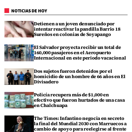
NOTICIAS DE HOY
Detienen a un joven denunciado por
intentar reactivar la pandilla Barrio 18
Sureños en colonias de Soyapango
El Salvador proyecta recibir un total de
160,000 pasajeros en el Aeropuerto
Internacional en este periodo vacacional
Dos sujetos fueron detenidos por el
homicidio de un hombre de 66 años en El
Divisadero
Policía recupera más de $1,000 en
efectivo que fueron hurtados de una casa
en Chalchuapa
The Times: Infantino negocia en secreto
la final del Mundial 2030 con Marruecos a
cambio de apoyo para reelegirse al frente