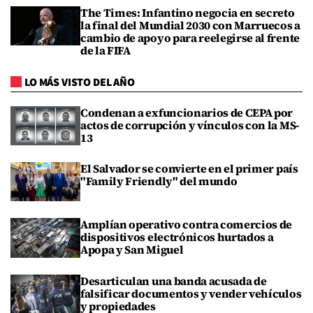
The Times: Infantino negocia en secreto
la final del Mundial 2030 con Marruecos a
cambio de apoyo para reelegirse al frente
de la FIFA
LO MÁS VISTO DEL AÑO
Condenan a exfuncionarios de CEPA por
actos de corrupción y vínculos con la MS-
13
El Salvador se convierte en el primer país
"Family Friendly" del mundo
Amplían operativo contra comercios de
dispositivos electrónicos hurtados a
Apopa y San Miguel
Desarticulan una banda acusada de
falsificar documentos y vender vehículos
y propiedades