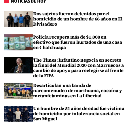
NOTICIAS DE HOY
Dos sujetos fueron detenidos por el
homicidio de un hombre de 66 años en El
Divisadero
Policía recupera más de $1,000 en
efectivo que fueron hurtados de una casa
en Chalchuapa
The Times: Infantino negocia en secreto
la final del Mundial 2030 con Marruecos a
cambio de apoyo para reelegirse al frente
de la FIFA
Desarticulan una banda de
narcomenudeo de marihuana, cocaína y
metanfetaminas en La Libertad
Un hombre de 51 años de edad fue víctima
de homicidio por intolerancia social en
San Miguel