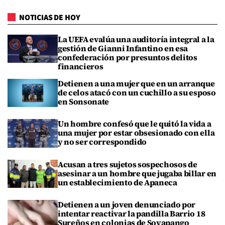
NOTICIAS DE HOY
La UEFA evalúa una auditoría integral a la
gestión de Gianni Infantino en esa
confederación por presuntos delitos
financieros
Detienen a una mujer que en un arranque
de celos atacó con un cuchillo a su esposo
en Sonsonate
Un hombre confesó que le quitó la vida a
una mujer por estar obsesionado con ella
y no ser correspondido
Acusan a tres sujetos sospechosos de
asesinar a un hombre que jugaba billar en
un establecimiento de Apaneca
Detienen a un joven denunciado por
intentar reactivar la pandilla Barrio 18
Sureños en colonias de Soyapango