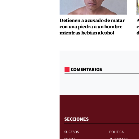
Detienen a acusado de matar
A
con una piedra a un hombre
c
mientras bebían alcohol
d
COMENTARIOS
SECCIONES
SUCESOS
POLÍTICA