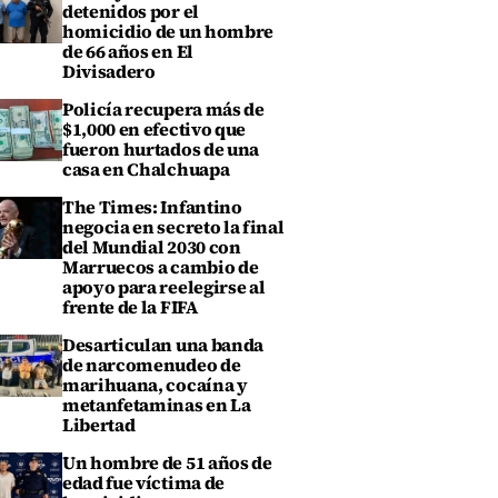
detenidos por el
homicidio de un hombre
de 66 años en El
Divisadero
Policía recupera más de
$1,000 en efectivo que
fueron hurtados de una
casa en Chalchuapa
The Times: Infantino
negocia en secreto la final
del Mundial 2030 con
Marruecos a cambio de
apoyo para reelegirse al
frente de la FIFA
Desarticulan una banda
de narcomenudeo de
marihuana, cocaína y
metanfetaminas en La
Libertad
Un hombre de 51 años de
edad fue víctima de