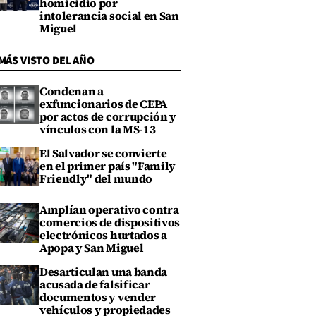
homicidio por
intolerancia social en San
Miguel
MÁS VISTO DEL AÑO
Condenan a
exfuncionarios de CEPA
por actos de corrupción y
vínculos con la MS-13
El Salvador se convierte
en el primer país "Family
Friendly" del mundo
Amplían operativo contra
comercios de dispositivos
electrónicos hurtados a
Apopa y San Miguel
Desarticulan una banda
acusada de falsificar
documentos y vender
vehículos y propiedades