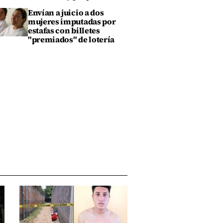
Envían a juicio a dos
mujeres imputadas por
estafas con billetes
"premiados" de lotería