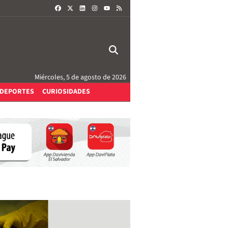
FACEBOOK
X
LINKEDIN
INSTAGRAM
RSS
YOUTUBE
Miércoles, 5 de agosto de 2026
DEPORTES
CURIOSIDADES