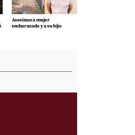
Asesinan a mujer
ó
embarazada y a su hijo