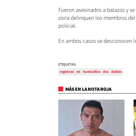
Fueron asesinados a balazos y se
zona delinquen los miembros del 
policial.
En ambos casos se desconocen los
ETIQUETAS:
registran
en
homicidios
dos
dobles
MÁS EN LA NOTA ROJA