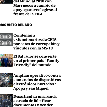
del Mundial 2030 con
Marruecos a cambio de
apoyo para reelegirse al
frente de la FIFA
MÁS VISTO DEL AÑO
Condenan a
exfuncionarios de CEPA
por actos de corrupción y
vínculos con la MS-13
El Salvador se convierte
en el primer país "Family
Friendly" del mundo
Amplían operativo contra
comercios de dispositivos
electrónicos hurtados a
Apopa y San Miguel
Desarticulan una banda
acusada de falsificar
documentos y vender