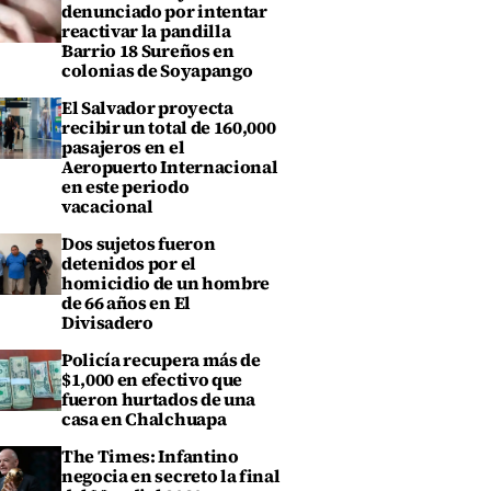
denunciado por intentar
reactivar la pandilla
Barrio 18 Sureños en
colonias de Soyapango
El Salvador proyecta
recibir un total de 160,000
pasajeros en el
Aeropuerto Internacional
en este periodo
vacacional
Dos sujetos fueron
detenidos por el
homicidio de un hombre
de 66 años en El
Divisadero
Policía recupera más de
$1,000 en efectivo que
fueron hurtados de una
casa en Chalchuapa
The Times: Infantino
negocia en secreto la final