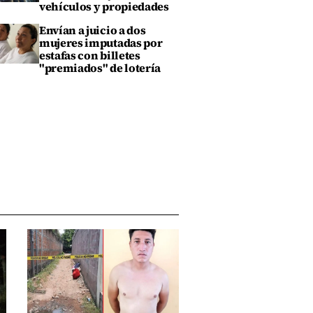
vehículos y propiedades
Envían a juicio a dos
mujeres imputadas por
estafas con billetes
"premiados" de lotería