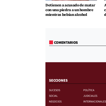
Detienen a acusado de matar
A
con una piedra a un hombre
c
mientras bebían alcohol
d
COMENTARIOS
SECCIONES
SUCESOS
POLÍTICA
SOCIAL
JUDICIALES
NEGOCIOS
INTERNACIONALES