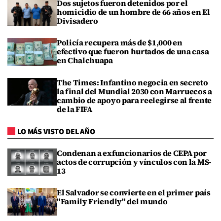
Dos sujetos fueron detenidos por el
homicidio de un hombre de 66 años en El
Divisadero
Policía recupera más de $1,000 en
efectivo que fueron hurtados de una casa
en Chalchuapa
The Times: Infantino negocia en secreto
la final del Mundial 2030 con Marruecos a
cambio de apoyo para reelegirse al frente
de la FIFA
LO MÁS VISTO DEL AÑO
Condenan a exfuncionarios de CEPA por
actos de corrupción y vínculos con la MS-
13
El Salvador se convierte en el primer país
"Family Friendly" del mundo