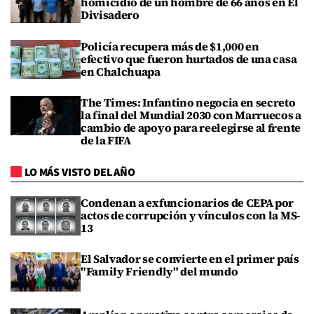
homicidio de un hombre de 66 años en El
Divisadero
Policía recupera más de $1,000 en
efectivo que fueron hurtados de una casa
en Chalchuapa
The Times: Infantino negocia en secreto
la final del Mundial 2030 con Marruecos a
cambio de apoyo para reelegirse al frente
de la FIFA
LO MÁS VISTO DEL AÑO
Condenan a exfuncionarios de CEPA por
actos de corrupción y vínculos con la MS-
13
El Salvador se convierte en el primer país
"Family Friendly" del mundo