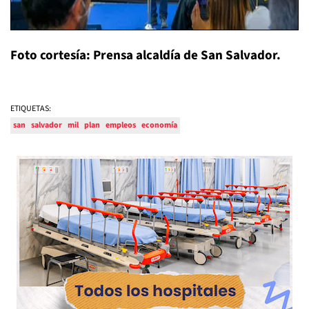
Foto cortesía: Prensa alcaldía de San Salvador.
ETIQUETAS:
san
salvador
mil
plan
empleos
economía