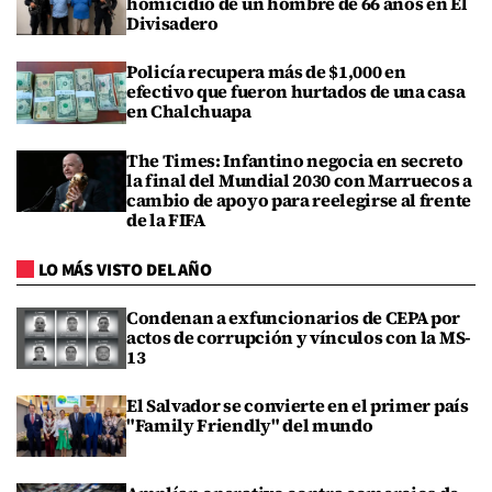
homicidio de un hombre de 66 años en El
Divisadero
Policía recupera más de $1,000 en
efectivo que fueron hurtados de una casa
en Chalchuapa
The Times: Infantino negocia en secreto
la final del Mundial 2030 con Marruecos a
cambio de apoyo para reelegirse al frente
de la FIFA
LO MÁS VISTO DEL AÑO
Condenan a exfuncionarios de CEPA por
actos de corrupción y vínculos con la MS-
13
El Salvador se convierte en el primer país
"Family Friendly" del mundo