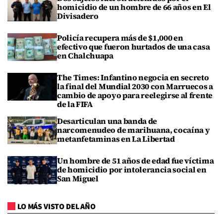
homicidio de un hombre de 66 años en El
Divisadero
Policía recupera más de $1,000 en
efectivo que fueron hurtados de una casa
en Chalchuapa
The Times: Infantino negocia en secreto
la final del Mundial 2030 con Marruecos a
cambio de apoyo para reelegirse al frente
de la FIFA
Desarticulan una banda de
narcomenudeo de marihuana, cocaína y
metanfetaminas en La Libertad
Un hombre de 51 años de edad fue víctima
de homicidio por intolerancia social en
San Miguel
LO MÁS VISTO DEL AÑO