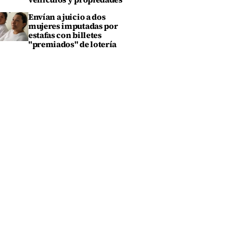
Envían a juicio a dos
mujeres imputadas por
estafas con billetes
"premiados" de lotería