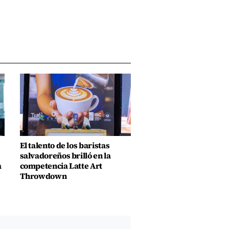
El talento de los baristas
salvadoreños brilló en la
a
competencia Latte Art
Throwdown