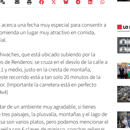
 acerca una fecha muy especial para consentir a
LO 
comienda un lugar muy atractivo en comida,
ial.
chivaches, que está ubicado subiendo por la
s de Renderos: se cruza en el desvío de la calle a
11 y medio, justo en la cresta de montaña,
te recorrido está a tan solo 20 minutos de la
or. (Importante la carretera está en perfecto
 4x4)
tar de un ambiente muy agradable, si tienes
 tres paisajes, la plusvalía, montañas y el lago de
casa son varios platos, pero podemos mencionar el
paella con 6 clases de marisco, conchas rellenas,