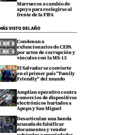
Marruecos a cambio de
apoyo para reelegirse al
frente de la FIFA
MÁS VISTO DEL AÑO
Condenan a
exfuncionarios de CEPA
por actos de corrupción y
vínculos con la MS-13
El Salvador se convierte
en el primer país "Family
Friendly" del mundo
Amplían operativo contra
comercios de dispositivos
electrónicos hurtados a
Apopa y San Miguel
Desarticulan una banda
acusada de falsificar
documentos y vender
vehículos y propiedades