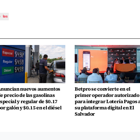
e
los
nuncian nuevos aumentos
Betpro se convierte en el
e precio de las gasolinas
primer operador autorizado
special y regular de $0.17
para integrar Lotería Pagos 
or galón y $0.15 en el diésel
su plataforma digital en El
Salvador