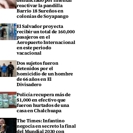
denunciado por intentar
reactivar la pandilla
Barrio 18 Sureños en
colonias de Soyapango
El Salvador proyecta
recibir un total de 160,000
pasajeros en el
Aeropuerto Internacional
en este periodo
vacacional
Dos sujetos fueron
detenidos por el
homicidio de un hombre
de 66 años en El
Divisadero
Policía recupera más de
$1,000 en efectivo que
fueron hurtados de una
casa en Chalchuapa
The Times: Infantino
negocia en secreto la final
del Mundial 2030 con