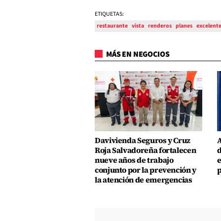
ETIQUETAS:
restaurante
vista
renderos
planes
excelent
MÁS EN NEGOCIOS
Davivienda Seguros y Cruz
A
Roja Salvadoreña fortalecen
d
nueve años de trabajo
e
conjunto por la prevención y
p
la atención de emergencias