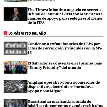
The Times: Infantino negocia en secreto
la final del Mundial 2030 con Marruecos a
cambio de apoyo para reelegirse al frente
de la FIFA
LO MÁS VISTO DEL AÑO
Condenan a exfuncionarios de CEPA por
actos de corrupción y vínculos con la MS-
13
El Salvador se convierte en el primer país
"Family Friendly" del mundo
Amplían operativo contra comercios de
dispositivos electrónicos hurtados a
Apopa y San Miguel
Desarticulan una banda acusada de
falsificar documentos y vender vehículos