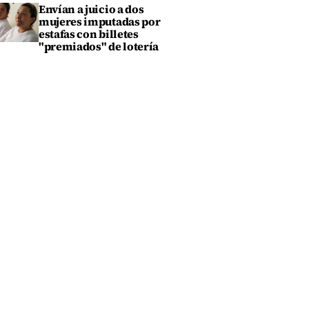
Envían a juicio a dos
mujeres imputadas por
estafas con billetes
"premiados" de lotería