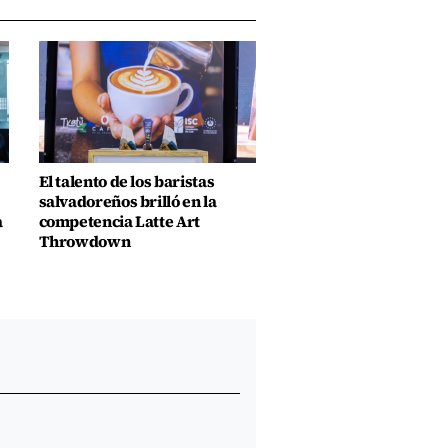
El talento de los baristas
salvadoreños brilló en la
a
competencia Latte Art
Throwdown