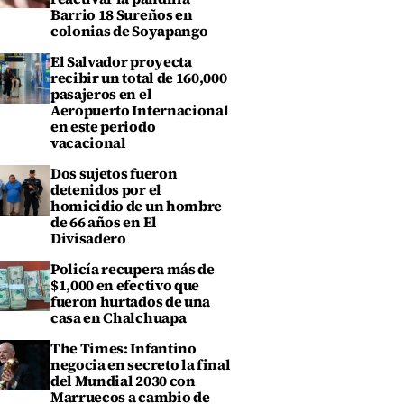
Barrio 18 Sureños en
colonias de Soyapango
El Salvador proyecta
recibir un total de 160,000
pasajeros en el
Aeropuerto Internacional
en este periodo
vacacional
Dos sujetos fueron
detenidos por el
homicidio de un hombre
de 66 años en El
Divisadero
Policía recupera más de
$1,000 en efectivo que
fueron hurtados de una
casa en Chalchuapa
The Times: Infantino
negocia en secreto la final
del Mundial 2030 con
Marruecos a cambio de