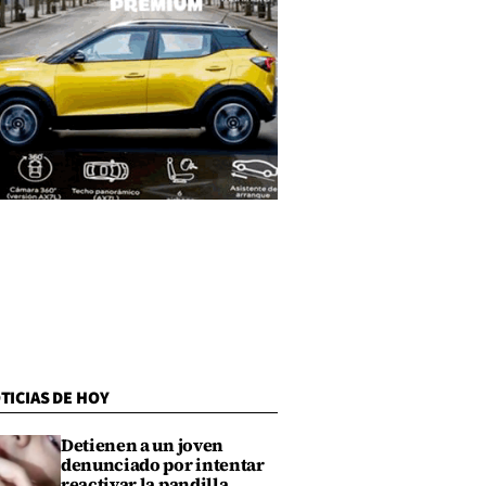
TICIAS DE HOY
Detienen a un joven
denunciado por intentar
reactivar la pandilla