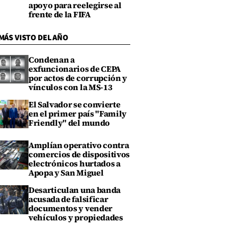
apoyo para reelegirse al
frente de la FIFA
MÁS VISTO DEL AÑO
Condenan a
exfuncionarios de CEPA
por actos de corrupción y
vínculos con la MS-13
El Salvador se convierte
en el primer país "Family
Friendly" del mundo
Amplían operativo contra
comercios de dispositivos
electrónicos hurtados a
Apopa y San Miguel
Desarticulan una banda
acusada de falsificar
documentos y vender
vehículos y propiedades