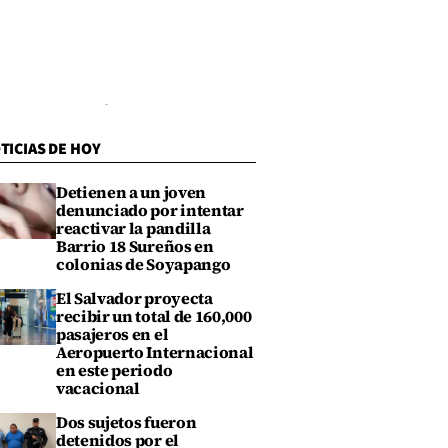
TICIAS DE HOY
Detienen a un joven
denunciado por intentar
reactivar la pandilla
Barrio 18 Sureños en
colonias de Soyapango
El Salvador proyecta
recibir un total de 160,000
pasajeros en el
Aeropuerto Internacional
en este periodo
vacacional
Dos sujetos fueron
detenidos por el