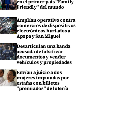
en el primer país "Family
Friendly" del mundo
Amplían operativo contra
comercios de dispositivos
electrónicos hurtados a
Apopa y San Miguel
Desarticulan una banda
acusada de falsificar
documentos y vender
vehículos y propiedades
Envían a juicio a dos
mujeres imputadas por
estafas con billetes
"premiados" de lotería