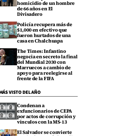
homicidio de un hombre
de 66 años en El
Divisadero
Policía recupera más de
$1,000 en efectivo que
fueron hurtados de una
casa en Chalchuapa
The Times: Infantino
negocia en secreto la final
del Mundial 2030 con
Marruecos a cambio de
apoyo para reelegirse al
frente de la FIFA
MÁS VISTO DEL AÑO
Condenan a
exfuncionarios de CEPA
por actos de corrupción y
vínculos con la MS-13
El Salvador se convierte