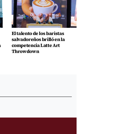
El talento de los baristas
salvadoreños brilló en la
a
competencia Latte Art
Throwdown