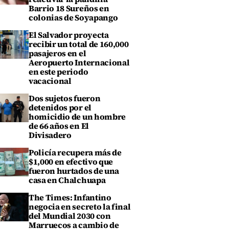
Barrio 18 Sureños en
colonias de Soyapango
El Salvador proyecta
recibir un total de 160,000
pasajeros en el
Aeropuerto Internacional
en este periodo
vacacional
Dos sujetos fueron
detenidos por el
homicidio de un hombre
de 66 años en El
Divisadero
Policía recupera más de
$1,000 en efectivo que
fueron hurtados de una
casa en Chalchuapa
The Times: Infantino
negocia en secreto la final
del Mundial 2030 con
Marruecos a cambio de