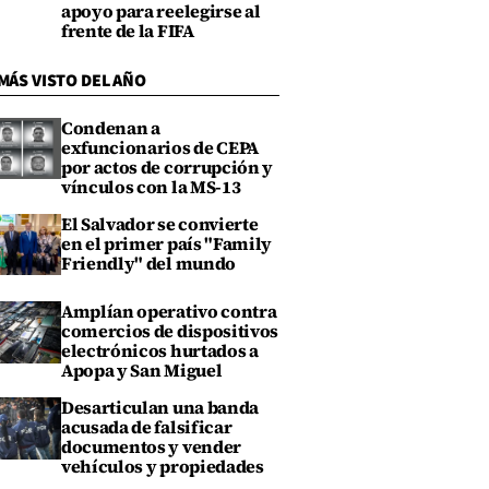
apoyo para reelegirse al
frente de la FIFA
MÁS VISTO DEL AÑO
Condenan a
exfuncionarios de CEPA
por actos de corrupción y
vínculos con la MS-13
El Salvador se convierte
en el primer país "Family
Friendly" del mundo
Amplían operativo contra
comercios de dispositivos
electrónicos hurtados a
Apopa y San Miguel
Desarticulan una banda
acusada de falsificar
documentos y vender
vehículos y propiedades