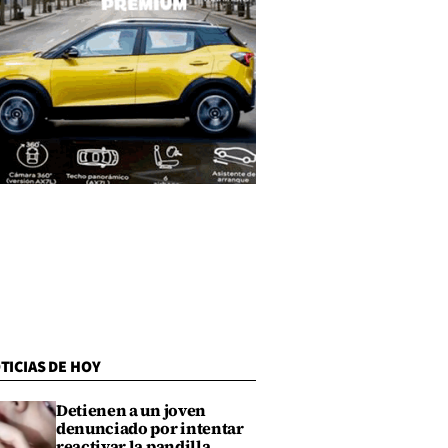
TICIAS DE HOY
Detienen a un joven
denunciado por intentar
reactivar la pandilla