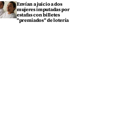
Envían a juicio a dos
mujeres imputadas por
estafas con billetes
"premiados" de lotería