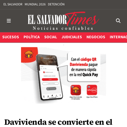
EL SALVADOR
MUNDIAL 2026
DETENCIÓN
SUCESOS
POLÍTICA
SOCIAL
JUDICIALES
NEGOCIOS
INTERNA
Davivienda se convierte en el