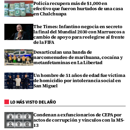
Policía recupera más de $1,000 en
efectivo que fueron hurtados de una casa
en Chalchuapa
The Times: Infantino negocia en secreto
la final del Mundial 2030 con Marruecos a
cambio de apoyo para reelegirse al frente
de la FIFA
Desarticulan una banda de
narcomenudeo de marihuana, cocaína y
metanfetaminas en La Libertad
Un hombre de 51 años de edad fue víctima
de homicidio por intolerancia social en
San Miguel
LO MÁS VISTO DEL AÑO
Condenan a exfuncionarios de CEPA por
actos de corrupción y vínculos con la MS-
13