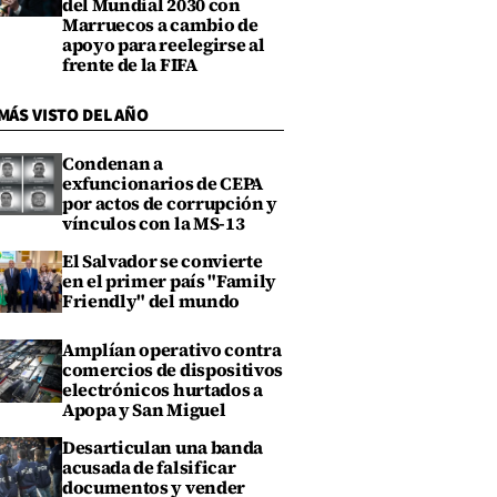
del Mundial 2030 con
Marruecos a cambio de
apoyo para reelegirse al
frente de la FIFA
MÁS VISTO DEL AÑO
Condenan a
exfuncionarios de CEPA
por actos de corrupción y
vínculos con la MS-13
El Salvador se convierte
en el primer país "Family
Friendly" del mundo
Amplían operativo contra
comercios de dispositivos
electrónicos hurtados a
Apopa y San Miguel
Desarticulan una banda
acusada de falsificar
documentos y vender