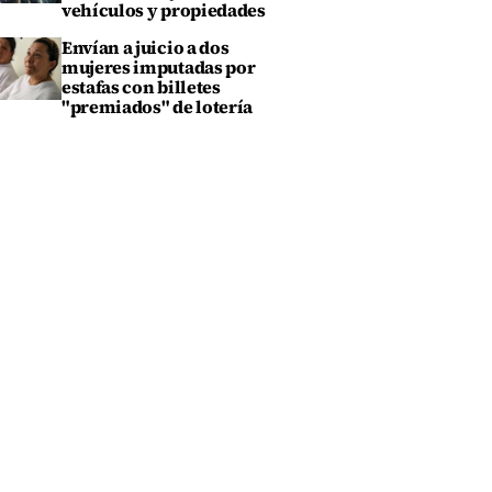
vehículos y propiedades
Envían a juicio a dos
mujeres imputadas por
estafas con billetes
"premiados" de lotería