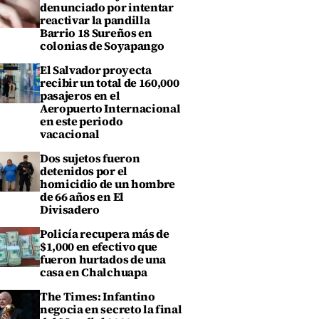
denunciado por intentar
reactivar la pandilla
Barrio 18 Sureños en
colonias de Soyapango
El Salvador proyecta
recibir un total de 160,000
pasajeros en el
Aeropuerto Internacional
en este periodo
vacacional
Dos sujetos fueron
detenidos por el
homicidio de un hombre
de 66 años en El
Divisadero
Policía recupera más de
$1,000 en efectivo que
fueron hurtados de una
casa en Chalchuapa
The Times: Infantino
negocia en secreto la final