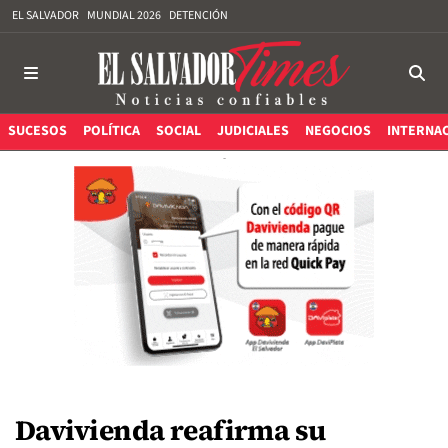
EL SALVADOR
MUNDIAL 2026
DETENCIÓN
SUCESOS
POLÍTICA
SOCIAL
JUDICIALES
NEGOCIOS
INTERNA
Davivienda reafirma su