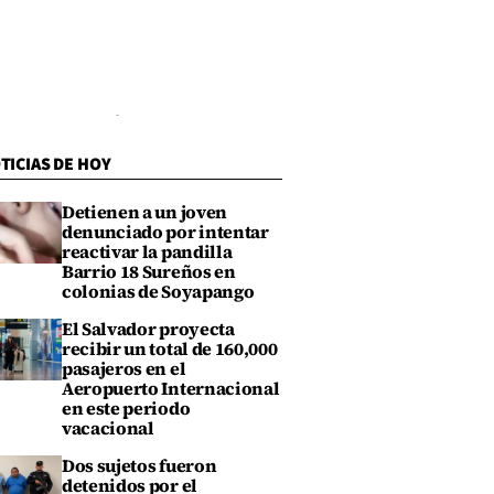
TICIAS DE HOY
Detienen a un joven
denunciado por intentar
reactivar la pandilla
Barrio 18 Sureños en
colonias de Soyapango
El Salvador proyecta
recibir un total de 160,000
pasajeros en el
Aeropuerto Internacional
en este periodo
vacacional
Dos sujetos fueron
detenidos por el