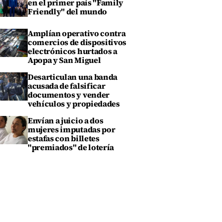
en el primer país "Family
Friendly" del mundo
Amplían operativo contra
comercios de dispositivos
electrónicos hurtados a
Apopa y San Miguel
Desarticulan una banda
acusada de falsificar
documentos y vender
vehículos y propiedades
Envían a juicio a dos
mujeres imputadas por
estafas con billetes
"premiados" de lotería