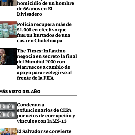
homicidio de un hombre
de 66 años en El
Divisadero
Policía recupera más de
$1,000 en efectivo que
fueron hurtados de una
casa en Chalchuapa
The Times: Infantino
negocia en secreto la final
del Mundial 2030 con
Marruecos a cambio de
apoyo para reelegirse al
frente de la FIFA
MÁS VISTO DEL AÑO
Condenan a
exfuncionarios de CEPA
por actos de corrupción y
vínculos con la MS-13
El Salvador se convierte