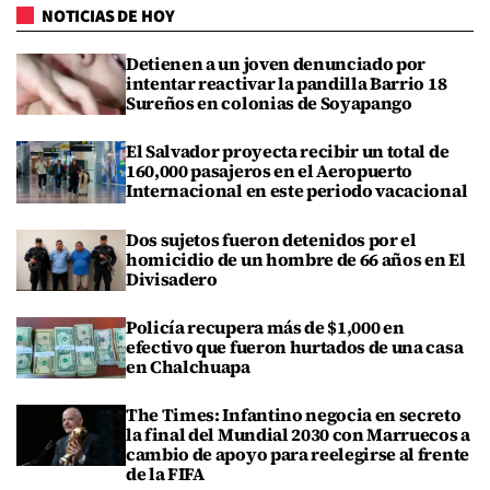
NOTICIAS DE HOY
Detienen a un joven denunciado por
intentar reactivar la pandilla Barrio 18
Sureños en colonias de Soyapango
El Salvador proyecta recibir un total de
160,000 pasajeros en el Aeropuerto
Internacional en este periodo vacacional
Dos sujetos fueron detenidos por el
homicidio de un hombre de 66 años en El
Divisadero
Policía recupera más de $1,000 en
efectivo que fueron hurtados de una casa
en Chalchuapa
The Times: Infantino negocia en secreto
la final del Mundial 2030 con Marruecos a
cambio de apoyo para reelegirse al frente
de la FIFA