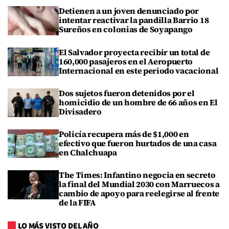
Detienen a un joven denunciado por
intentar reactivar la pandilla Barrio 18
Sureños en colonias de Soyapango
El Salvador proyecta recibir un total de
160,000 pasajeros en el Aeropuerto
Internacional en este periodo vacacional
Dos sujetos fueron detenidos por el
homicidio de un hombre de 66 años en El
Divisadero
Policía recupera más de $1,000 en
efectivo que fueron hurtados de una casa
en Chalchuapa
The Times: Infantino negocia en secreto
la final del Mundial 2030 con Marruecos a
cambio de apoyo para reelegirse al frente
de la FIFA
LO MÁS VISTO DEL AÑO