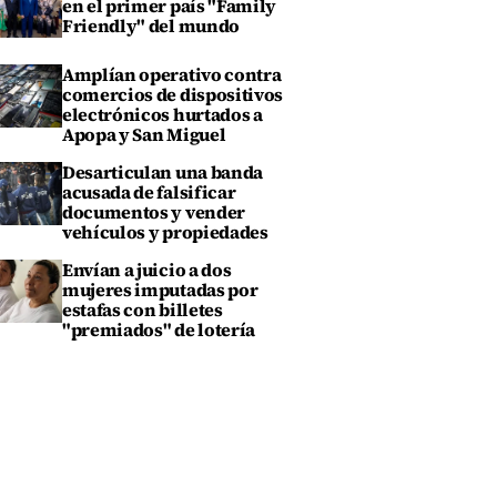
en el primer país "Family
Friendly" del mundo
Amplían operativo contra
comercios de dispositivos
electrónicos hurtados a
Apopa y San Miguel
Desarticulan una banda
acusada de falsificar
documentos y vender
vehículos y propiedades
Envían a juicio a dos
mujeres imputadas por
estafas con billetes
"premiados" de lotería