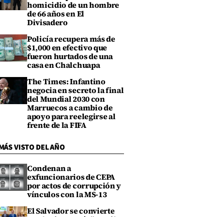
homicidio de un hombre
de 66 años en El
Divisadero
Policía recupera más de
$1,000 en efectivo que
fueron hurtados de una
casa en Chalchuapa
The Times: Infantino
negocia en secreto la final
del Mundial 2030 con
Marruecos a cambio de
apoyo para reelegirse al
frente de la FIFA
MÁS VISTO DEL AÑO
Condenan a
exfuncionarios de CEPA
por actos de corrupción y
vínculos con la MS-13
El Salvador se convierte