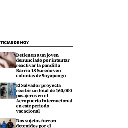
TICIAS DE HOY
Detienen a un joven
denunciado por intentar
reactivar la pandilla
Barrio 18 Sureños en
colonias de Soyapango
El Salvador proyecta
recibir un total de 160,000
pasajeros en el
Aeropuerto Internacional
en este periodo
vacacional
Dos sujetos fueron
detenidos por el