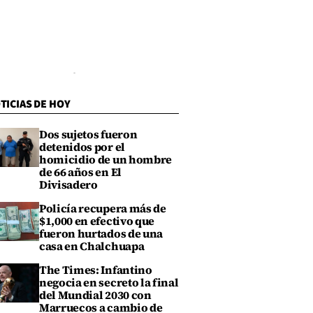
TICIAS DE HOY
Dos sujetos fueron
detenidos por el
homicidio de un hombre
de 66 años en El
Divisadero
Policía recupera más de
$1,000 en efectivo que
fueron hurtados de una
casa en Chalchuapa
The Times: Infantino
negocia en secreto la final
del Mundial 2030 con
Marruecos a cambio de