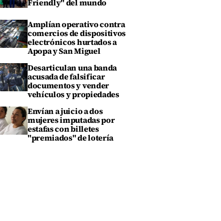
Friendly" del mundo
Amplían operativo contra
comercios de dispositivos
electrónicos hurtados a
Apopa y San Miguel
Desarticulan una banda
acusada de falsificar
documentos y vender
vehículos y propiedades
Envían a juicio a dos
mujeres imputadas por
estafas con billetes
"premiados" de lotería