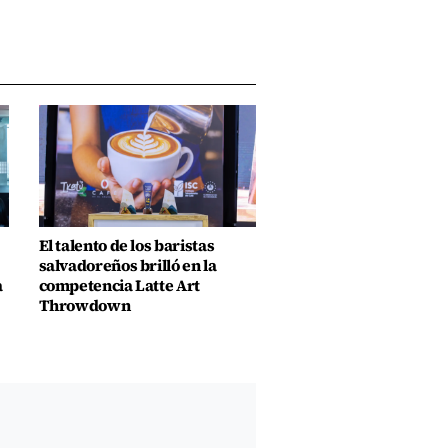
El talento de los baristas
salvadoreños brilló en la
a
competencia Latte Art
Throwdown