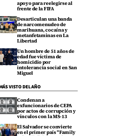
apoyo para reelegirse al
frente de la FIFA
Desarticulan una banda
de narcomenudeo de
marihuana, cocaína y
metanfetaminas en La
Libertad
Un hombre de 51 años de
edad fue víctima de
homicidio por
intolerancia social en San
Miguel
MÁS VISTO DEL AÑO
Condenan a
exfuncionarios de CEPA
por actos de corrupción y
vínculos con la MS-13
El Salvador se convierte
en el primer país "Family