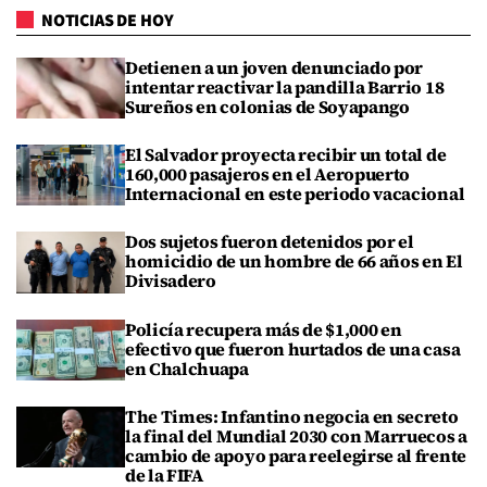
NOTICIAS DE HOY
Detienen a un joven denunciado por
intentar reactivar la pandilla Barrio 18
Sureños en colonias de Soyapango
El Salvador proyecta recibir un total de
160,000 pasajeros en el Aeropuerto
Internacional en este periodo vacacional
Dos sujetos fueron detenidos por el
homicidio de un hombre de 66 años en El
Divisadero
Policía recupera más de $1,000 en
efectivo que fueron hurtados de una casa
en Chalchuapa
The Times: Infantino negocia en secreto
la final del Mundial 2030 con Marruecos a
cambio de apoyo para reelegirse al frente
de la FIFA