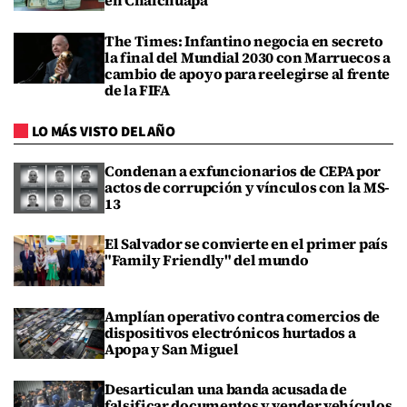
en Chalchuapa
The Times: Infantino negocia en secreto
la final del Mundial 2030 con Marruecos a
cambio de apoyo para reelegirse al frente
de la FIFA
LO MÁS VISTO DEL AÑO
Condenan a exfuncionarios de CEPA por
actos de corrupción y vínculos con la MS-
13
El Salvador se convierte en el primer país
"Family Friendly" del mundo
Amplían operativo contra comercios de
dispositivos electrónicos hurtados a
Apopa y San Miguel
Desarticulan una banda acusada de
falsificar documentos y vender vehículos