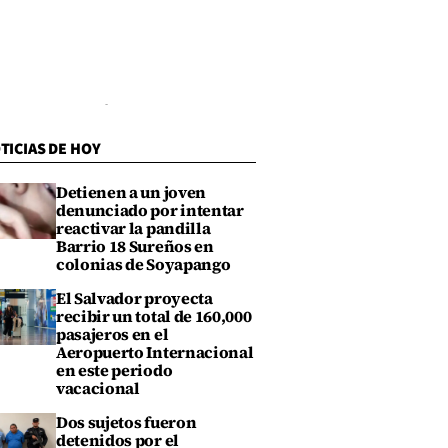
TICIAS DE HOY
Detienen a un joven
denunciado por intentar
reactivar la pandilla
Barrio 18 Sureños en
colonias de Soyapango
El Salvador proyecta
recibir un total de 160,000
pasajeros en el
Aeropuerto Internacional
en este periodo
vacacional
Dos sujetos fueron
detenidos por el