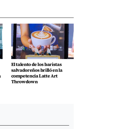
El talento de los baristas
salvadoreños brilló en la
a
competencia Latte Art
Throwdown