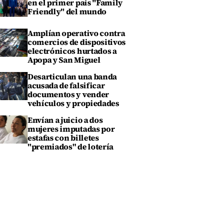
en el primer país "Family
Friendly" del mundo
Amplían operativo contra
comercios de dispositivos
electrónicos hurtados a
Apopa y San Miguel
Desarticulan una banda
acusada de falsificar
documentos y vender
vehículos y propiedades
Envían a juicio a dos
mujeres imputadas por
estafas con billetes
"premiados" de lotería