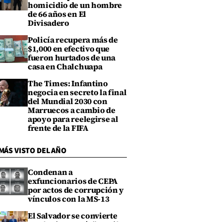
homicidio de un hombre
de 66 años en El
Divisadero
Policía recupera más de
$1,000 en efectivo que
fueron hurtados de una
casa en Chalchuapa
The Times: Infantino
negocia en secreto la final
del Mundial 2030 con
Marruecos a cambio de
apoyo para reelegirse al
frente de la FIFA
MÁS VISTO DEL AÑO
Condenan a
exfuncionarios de CEPA
por actos de corrupción y
vínculos con la MS-13
El Salvador se convierte