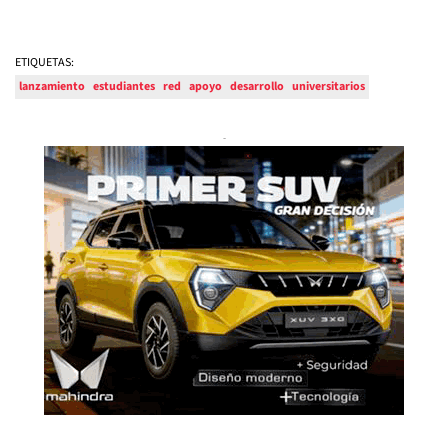
ETIQUETAS:
lanzamiento
estudiantes
red
apoyo
desarrollo
universitarios