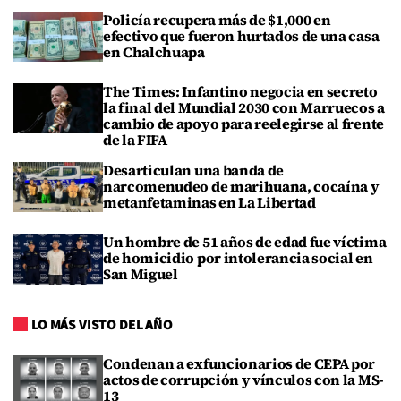
Policía recupera más de $1,000 en
efectivo que fueron hurtados de una casa
en Chalchuapa
The Times: Infantino negocia en secreto
la final del Mundial 2030 con Marruecos a
cambio de apoyo para reelegirse al frente
de la FIFA
Desarticulan una banda de
narcomenudeo de marihuana, cocaína y
metanfetaminas en La Libertad
Un hombre de 51 años de edad fue víctima
de homicidio por intolerancia social en
San Miguel
LO MÁS VISTO DEL AÑO
Condenan a exfuncionarios de CEPA por
actos de corrupción y vínculos con la MS-
13