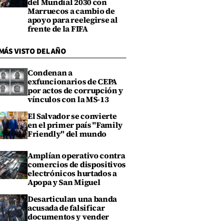
del Mundial 2030 con
Marruecos a cambio de
apoyo para reelegirse al
frente de la FIFA
MÁS VISTO DEL AÑO
Condenan a
exfuncionarios de CEPA
por actos de corrupción y
vínculos con la MS-13
El Salvador se convierte
en el primer país "Family
Friendly" del mundo
Amplían operativo contra
comercios de dispositivos
electrónicos hurtados a
Apopa y San Miguel
Desarticulan una banda
acusada de falsificar
documentos y vender