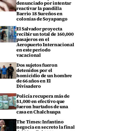
denunciado por intentar
reactivar la pandilla
Barrio 18 Sureños en
colonias de Soyapango
El Salvador proyecta
recibir un total de 160,000
pasajeros en el
Aeropuerto Internacional
en este periodo
vacacional
Dos sujetos fueron
detenidos por el
homicidio de un hombre
de 66 años en El
Divisadero
Policía recupera más de
$1,000 en efectivo que
fueron hurtados de una
casa en Chalchuapa
The Times: Infantino
negocia en secreto la final