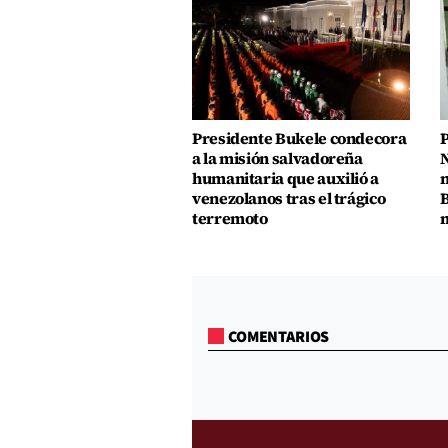
Presidente Bukele condecora
P
a la misión salvadoreña
N
humanitaria que auxilió a
n
venezolanos tras el trágico
B
terremoto
m
COMENTARIOS