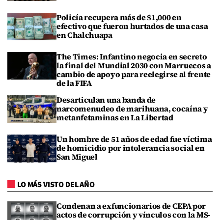
Policía recupera más de $1,000 en
efectivo que fueron hurtados de una casa
en Chalchuapa
The Times: Infantino negocia en secreto
la final del Mundial 2030 con Marruecos a
cambio de apoyo para reelegirse al frente
de la FIFA
Desarticulan una banda de
narcomenudeo de marihuana, cocaína y
metanfetaminas en La Libertad
Un hombre de 51 años de edad fue víctima
de homicidio por intolerancia social en
San Miguel
LO MÁS VISTO DEL AÑO
Condenan a exfuncionarios de CEPA por
actos de corrupción y vínculos con la MS-