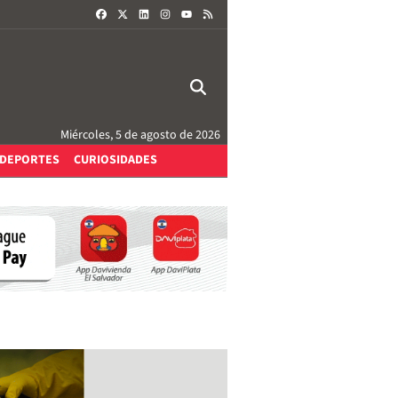
FACEBOOK
X
LINKEDIN
INSTAGRAM
RSS
YOUTUBE
Miércoles, 5 de agosto de 2026
DEPORTES
CURIOSIDADES