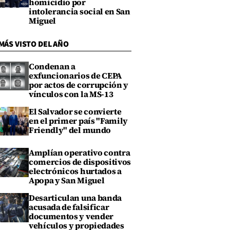
homicidio por
intolerancia social en San
Miguel
MÁS VISTO DEL AÑO
Condenan a
exfuncionarios de CEPA
por actos de corrupción y
vínculos con la MS-13
El Salvador se convierte
en el primer país "Family
Friendly" del mundo
Amplían operativo contra
comercios de dispositivos
electrónicos hurtados a
Apopa y San Miguel
Desarticulan una banda
acusada de falsificar
documentos y vender
vehículos y propiedades