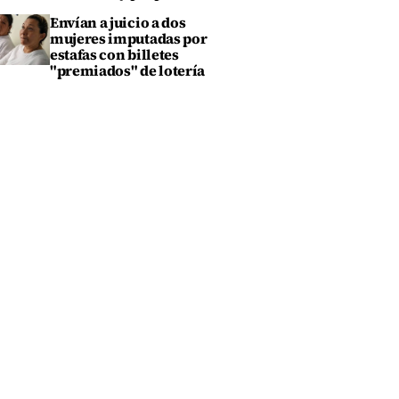
Envían a juicio a dos
mujeres imputadas por
estafas con billetes
"premiados" de lotería