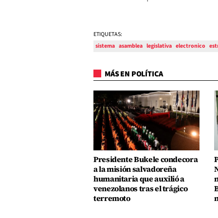
ETIQUETAS:
sistema
asamblea
legislativa
electronico
est
MÁS EN POLÍTICA
Presidente Bukele condecora
P
a la misión salvadoreña
N
humanitaria que auxilió a
n
venezolanos tras el trágico
B
terremoto
m