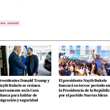
rena
votación
residentes Donald Trump y
El presidente Nayib Bukele
ayib Bukele se reúnen
buscará su tercer período en
uevamente en la Casa
la Presidencia de la Repúblic
lanca para hablar de
por el partido Nuevas Ideas
igración y seguridad