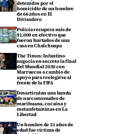
detenidos por el
homicidio de un hombre
de 66 años en El
Divisadero
Policía recupera más de
$1,000 en efectivo que
fueron hurtados de una
casa en Chalchuapa
The Times: Infantino
negocia en secreto la final
del Mundial 2030 con
Marruecos a cambio de
apoyo para reelegirse al
frente de la FIFA
Desarticulan una banda
de narcomenudeo de
marihuana, cocaína y
metanfetaminas en La
Libertad
Un hombre de 51 años de
edad fue víctima de