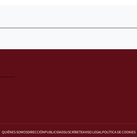
QUIÉNES SOMOS
DIRECCIÓN
PUBLICIDAD
SUSCRÍBETE
AVISO LEGAL
POLÍTICA DE COOKIES