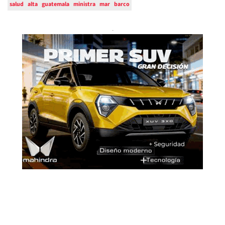
salud
alta
guatemala
ministra
mar
barco