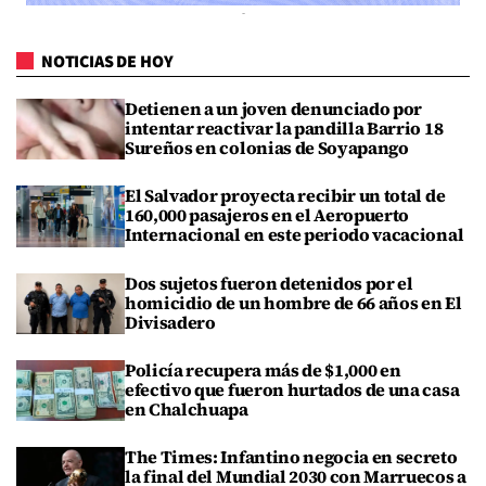
NOTICIAS DE HOY
Detienen a un joven denunciado por
intentar reactivar la pandilla Barrio 18
Sureños en colonias de Soyapango
El Salvador proyecta recibir un total de
160,000 pasajeros en el Aeropuerto
Internacional en este periodo vacacional
Dos sujetos fueron detenidos por el
homicidio de un hombre de 66 años en El
Divisadero
Policía recupera más de $1,000 en
efectivo que fueron hurtados de una casa
en Chalchuapa
The Times: Infantino negocia en secreto
la final del Mundial 2030 con Marruecos a