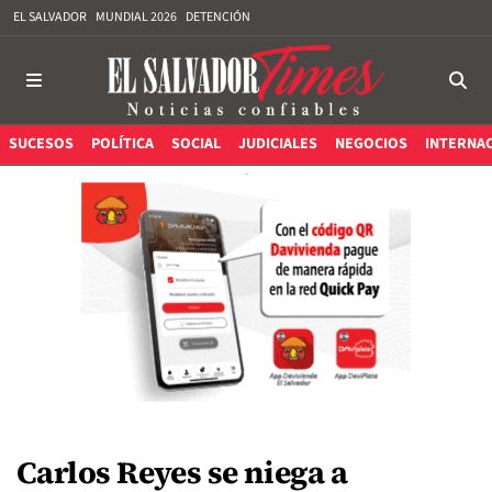
EL SALVADOR
MUNDIAL 2026
DETENCIÓN
SUCESOS
POLÍTICA
SOCIAL
JUDICIALES
NEGOCIOS
INTERNA
Carlos Reyes se niega a