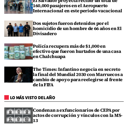
El Salvador proyecta recibir un total de
160,000 pasajeros en el Aeropuerto
Internacional en este periodo vacacional
Dos sujetos fueron detenidos por el
homicidio de un hombre de 66 años en El
Divisadero
Policía recupera más de $1,000 en
efectivo que fueron hurtados de una casa
en Chalchuapa
The Times: Infantino negocia en secreto
la final del Mundial 2030 con Marruecos a
cambio de apoyo para reelegirse al frente
de la FIFA
LO MÁS VISTO DEL AÑO
Condenan a exfuncionarios de CEPA por
actos de corrupción y vínculos con la MS-
13