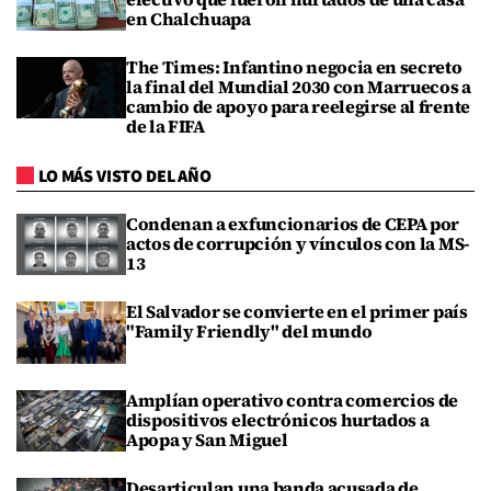
en Chalchuapa
The Times: Infantino negocia en secreto
la final del Mundial 2030 con Marruecos a
cambio de apoyo para reelegirse al frente
de la FIFA
LO MÁS VISTO DEL AÑO
Condenan a exfuncionarios de CEPA por
actos de corrupción y vínculos con la MS-
13
El Salvador se convierte en el primer país
"Family Friendly" del mundo
Amplían operativo contra comercios de
dispositivos electrónicos hurtados a
Apopa y San Miguel
Desarticulan una banda acusada de