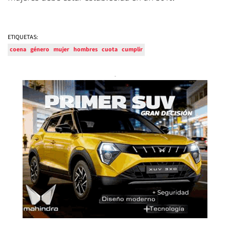
ETIQUETAS:
coena
género
mujer
hombres
cuota
cumplir