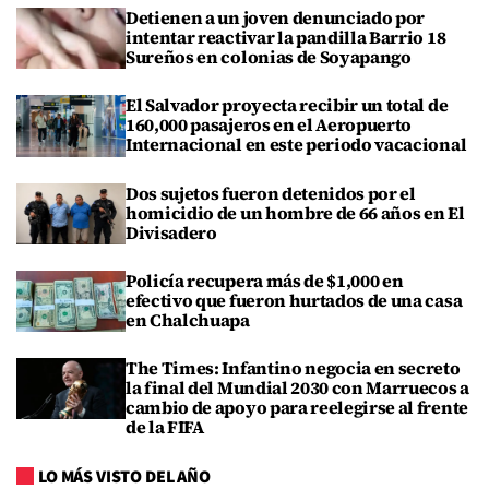
Detienen a un joven denunciado por
intentar reactivar la pandilla Barrio 18
Sureños en colonias de Soyapango
El Salvador proyecta recibir un total de
160,000 pasajeros en el Aeropuerto
Internacional en este periodo vacacional
Dos sujetos fueron detenidos por el
homicidio de un hombre de 66 años en El
Divisadero
Policía recupera más de $1,000 en
efectivo que fueron hurtados de una casa
en Chalchuapa
The Times: Infantino negocia en secreto
la final del Mundial 2030 con Marruecos a
cambio de apoyo para reelegirse al frente
de la FIFA
LO MÁS VISTO DEL AÑO