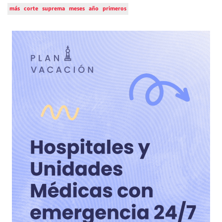
más
corte
suprema
meses
año
primeros