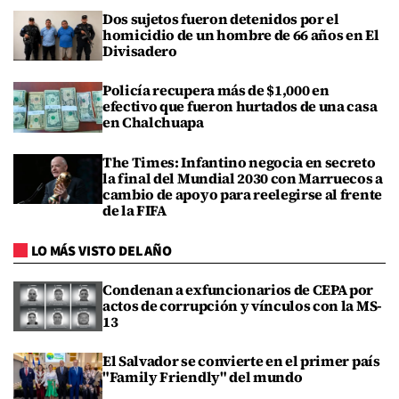
Dos sujetos fueron detenidos por el
homicidio de un hombre de 66 años en El
Divisadero
Policía recupera más de $1,000 en
efectivo que fueron hurtados de una casa
en Chalchuapa
The Times: Infantino negocia en secreto
la final del Mundial 2030 con Marruecos a
cambio de apoyo para reelegirse al frente
de la FIFA
LO MÁS VISTO DEL AÑO
Condenan a exfuncionarios de CEPA por
actos de corrupción y vínculos con la MS-
13
El Salvador se convierte en el primer país
"Family Friendly" del mundo