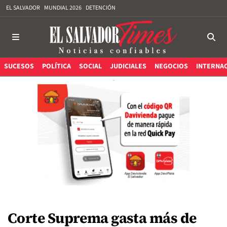
EL SALVADOR
MUNDIAL 2026
DETENCIÓN
SUCESOS
POLÍTICA
SOCIAL
JUDICIALES
NEGOCIOS
INTERNA
Corte Suprema gasta más de